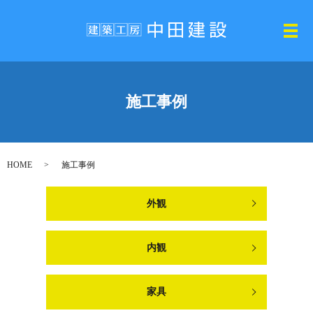
メ
施工事例
HOME
施工事例
外観
内観
家具